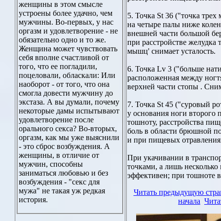
женщины в этом смысле
устроены более удачно, чем
5. Точка St 36 ("точка тре
мужчины. Во-первых, у нас
на четыре палы ниже колен
оргазм и удовлетворение - не
внешней части большой бер
обязательно одно и то же.
при расстройстве желудка 
Женщина может чувствовать
мышц' снимает усталость.
себя вполне счастливой от
того, что ее погладили,
6. Точка Lv 3 ("больше нат
поцеловали, обласкали: Или
расположенная между ногт
наоборот - от того, что она
верхней части стопы . Сни
смогла довести мужчину до
экстаза. А вы думали, почему
7. Точка St 45 ("суровый р
некоторые дамы испытывают
у основания ноги второго
удовлетворение после
тошноту, расстройства пищ
орального секса? Во-вторых,
боль в области брюшной по
оргазм, как мы уже выяснили
и при пищевых отравления
- это сброс возбуждения. А
женщины, в отличие от
При укачивании в транспор
мужчин, способны
точками, а лишь несколько 
заниматься любовью и без
эффективен; при тошноте в
возбуждения - "секс для
мужа" не такая уж редкая
Читать предыдущую стр
история.
начала
Чита