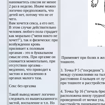
нанимаетесь сексом не менее
2 раз в неделю. Иначе можно
логично предположить, что
детей нет, потому что не от
чего.
Вам хочется секса, а его нет.
В этом случае действительно
человек любого пола страдает
как морально ("меня никто не
хочет!"), так и физически: при
возбуждении кровь
приливает к половым
органам - это в буквальном
смысле отек. При оргазме он
Применяет при болях в жел
снимается моментально, при
тошноте.
отсутствии оргазма -
медленно, что приводит к
3. Точка Р 5 ("посредник")
застою и воспалению в
между сухожилиями на тыл
органах малого таза.
расстоянии 4 пальцев от лу
при тошноте и расстройств
Секс без оргазма
4. Точка Sp 16 ("печаль б
Такой вывод может логично
расположена внизу грудно
следовать из вышесказанного:
проведенной от мочки уха, 
застой, воспаление и т.п. Но
расстройств пищеварительн