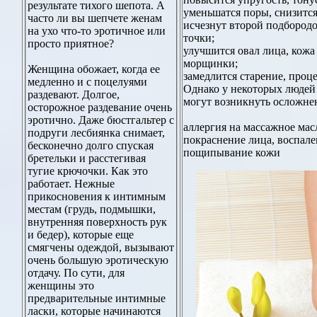
результате тихого шепота. А
уменьшатся поры, снизится
часто ли вы шепчете женам
исчезнут второй подбород
на ухо что-то эротичное или
точки;
просто приятное?
улучшится овал лица, кожа 
морщинки;
Женщина обожает, когда ее
замедлится старение, проц
медленно и с поцелуями
Однако у некоторых людей 
раздевают. Долгое,
могут возникнуть осложне
осторожное раздевание очень
эротично. Даже бюстгальтер с
аллергия на массажное мас
подруги лесбиянка снимает,
покраснение лица, воспале
бесконечно долго спуская
пощипывание кожи
бретельки и расстегивая
тугие крючочки. Как это
работает. Нежные
прикосновения к интимным
местам (грудь, подмышки,
внутренняя поверхность рук
и бедер), которые еще
смягчены одеждой, вызывают
очень большую эротическую
отдачу. По сути, для
женщины это
предварительные интимные
ласки, которые начинаются