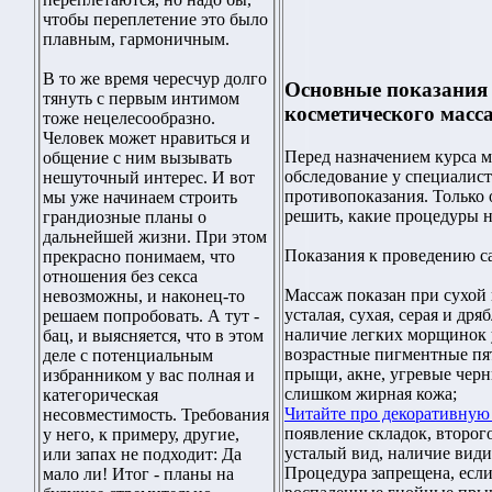
чтобы переплетение это было
плавным, гармоничным.
В то же время чересчур долго
Основные показания
тянуть с первым интимом
косметического масс
тоже нецелесообразно.
Человек может нравиться и
Перед назначением курса 
общение с ним вызывать
обследование у специалист
нешуточный интерес. И вот
противопоказания. Только
мы уже начинаем строить
решить, какие процедуры 
грандиозные планы о
дальнейшей жизни. При этом
Показания к проведению с
прекрасно понимаем, что
отношения без секса
Массаж показан при сухой 
невозможны, и наконец-то
усталая, сухая, серая и дря
решаем попробовать. А тут -
наличие легких морщинок у
бац, и выясняется, что в этом
возрастные пигментные пя
деле с потенциальным
прыщи, акне, угревые черн
избранником у вас полная и
слишком жирная кожа;
категорическая
Читайте про декоративную 
несовместимость. Требования
появление складок, второг
у него, к примеру, другие,
усталый вид, наличие види
или запах не подходит: Да
Процедура запрещена, если
мало ли! Итог - планы на