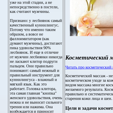
уже на этой стадии, а не
непосредственно в постели,
как считают мужчины.
Признано: у лесбиянок самый
качественный куннилингус.
Потому что именно таким
образом, а вовсе не
фаллоимитатором (как
думают мужчины), достигают
пика удовольствия 90%
лесбиянок. И еще в отличие
Косметический 
от мужчин лесбиянки никогда
не ласкают клитор подруги
пальцем. Они правильно
Читать про косметический 
понимают: самый нежный и
правильный инструмент для
Косметический массаж - не
куннилингуса - влажный и
косметическом уходе за кож
мягкий язык. Как это
видом массажа многие кос
работает. Головка клитора,
желаемого результата. Ко
эта самая главная "кнопка"
правильно и систематическ
женского удовольствия, очень
старения кожи лица и шеи.
нежна и не выносит сильного
трения или нажима. Она
Цели и задачи косме
возбуждается и приносит