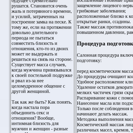
воспаленные гнойные прыщи
будущее стремительно
защемление лицевого нерв
рушатся. Становится очень
грибковые заболевания;
жаль и потерянного времени,
расположенные близко к ко
и усилий, затраченных на
открытые ранки, ссадины.
построение замка на песке. К
Также массаж противопока
тому же, если на протяжении
повышенном давлении, рак
довольно длительного
периода не пытаться
Процедура подготовк
совместить близость и
отношения, кто-то из двоих
может не выдержать и
Салонная процедура вклю
решиться на связь на стороне.
подготовку:
Существует масса случаев,
когда мужчина привязывался
перед косметическим масс
к своей постельной подружке
До процедуры очищают ко
и рвал из-за нее
Удобное расположение клие
целомудренное общение с
Удаление остатков декорат
другой женщиной.
мелких частичек грязи скр
Распаривание кожи с помо
Так как же быть? Как понять,
Нанесение масла или подхо
когда настала пора
Только после соблюдения в
объединить секс и
начинают делать массаж.
отношения? Вообще,
Методика выполнения мас
интимная близость для
Косметический массаж лиц
мужчин и женщин - разные
различных масел, кремов, т