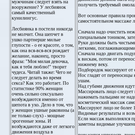
мужчинам следует взять на
получить требуемый омол
вооружение? У лесбиянок
самый качественный
Вот основные правила про
кунилингус.
самостоятельном массаже л
Лесбиянка в постели никогда
Сначала надо очистить не
не молчит. Она шепчет в
специальным тоником, зат
ушко партнерше милые
Руки должны быть чистыми
глупости - о ее красоте, о том,
легкими, поглаживающими
как она вся-вся-вся рождает
Сначала надо двигать поду
желание, наконец, просто
к вискам, потом от перено
фраза: "Моя милая девочка,
нижнему веку.
как я тебя люблю!" творит
Подбородок массируют от 
чудеса. Читай также: Чего не
Нос гладят от переносицы 
следует делать во время
ушам.
секса? Как это работает. По
Над губами движения идут 
статистике 90% женщин
Массировать лицо следует 
очень сильно сексуально
нажимать пальцами не над
возбуждаются именно от
косметический массаж сам
шепота в ухо. Дело в том, что
Массируют лицо не более 
у женщин ушные раковины (а
Видимые результаты и во
не только слух) - мощные
Если массаж выполнялся пр
эрогенные зоны. И
заметны видимые улучшени
возбуждаются даже от легкого
движения воздуха в
повысится упругость, тонус