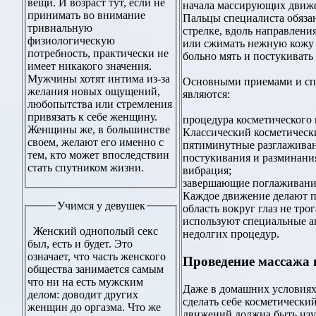
вещи. И возраст тут, если не
начала массирующих движ
принимать во внимание
Пальцы специалиста обязан
тривиальную
стрелке, вдоль направлени
физиологическую
или сжимать нежную кожу л
потребность, практически не
больно мять и постукивать
имеет никакого значения.
Мужчины хотят интима из-за
Основными приемами и сп
желания новых ощущений,
являются:
любопытства или стремления
привязать к себе женщину.
процедура косметического
Женщины же, в большинстве
Классический косметическ
своем, желают его именно с
пятиминутные разглаживан
тем, кто может впоследствии
постукивания и разминани
стать спутником жизни.
вибрация;
завершающие поглаживани
Каждое движение делают пр
Учимся у девушек
область вокруг глаз не тр
используют специальные а
Женский однополый секс
недолгих процедур.
был, есть и будет. Это
означает, что часть женского
Проведение массажа 
общества занимается самым
что ни на есть мужским
Даже в домашних условиях
делом: доводит других
сделать себе косметически
женщин до оргазма. Что же
движений должна быть изуч