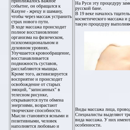
приближалось важное
На Руси эту процедуру за
событие, он обращался к
русской бане.
Кахуне - жрецу и шаману,
В 19 веке началось тщател
чтобы через массаж устранить
косметического массажа и 
страх нового пути.
такую процедуру выполняют
В ходе массажа происходит
полное восстановление
организма на физическом,
психоэмоциональном и
духовном уровнях.
Улучшается кровообращение,
восстанавливается
подвижность суставов,
расслабляются мышцы.
Кроме того, активизируется
восприятие и происходит
освобождение от старых
эмоций, "записанных" в
телесном рисунке,
открываются пути обмена
энергиями, возрастают
Виды массажа лица, прово
творческие способности.
Специалисты выделяют тр
Мысли становятся ясными и
вида массажа. У них имеют
позитивными, человек
особенности.
наполняется любовью и