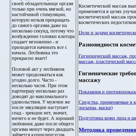
своей обладательнице оргазм
Косметический массаж выпо
только при очень мягкой, но
применяется в целях улучш
настойчивой стимуляции,
косметический массаж про
которую нельзя прекращать
косметических недостатков
до самого оргазма даже на
несколько секунд, потому что
Цели и задачи косметическ
возбуждение головки клитора
спадает мгновенно - и
Разновидности косме
приходится начинать все с
начала. Лесбиянка это
Гигиенический массаж, пр
прекрасно знает!
массаж, пластический мас
Половой акт у лесбиянок
Гигиенические требо
может продолжаться как
массажу
угодно долго. Часто -
несколько часов. При этом
партнершу несколько раз
Показания и противопоказ
доводят до максимального
удовольствия. У мужчин же
Средства, применяемые в к
после эякуляции наступает
лосьоны, маски)
спад - эрекции нет, значит,
Подготовка кожи лица и ш
ничего и не будет. А хороший
любовник даже после общего
Методика проведения
оргазма минут через двадцать
займется куннилингусом,