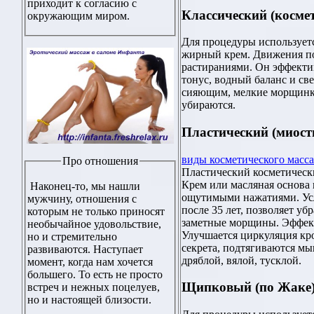
приходит к согласию с
Классический (косме
окружающим миром.
Для процедуры использует
жирный крем. Движения п
растираниями. Он эффектив
тонус, водный баланс и св
сияющим, мелкие морщинки
убираются.
Пластический (миос
виды косметического масс
Про отношения
Пластический косметическ
Крем или масляная основа 
Наконец-то, мы нашли
ощутимыми нажатиями. Ус
мужчину, отношения с
после 35 лет, позволяет уб
которым не только приносят
заметные морщины. Эффект
необычайное удовольствие,
Улучшается циркуляция кр
но и стремительно
секрета, подтягиваются мы
развиваются. Наступает
дряблой, вялой, тусклой.
момент, когда нам хочется
большего. То есть не просто
Щипковый (по Жаке
встреч и нежных поцелуев,
но и настоящей близости.