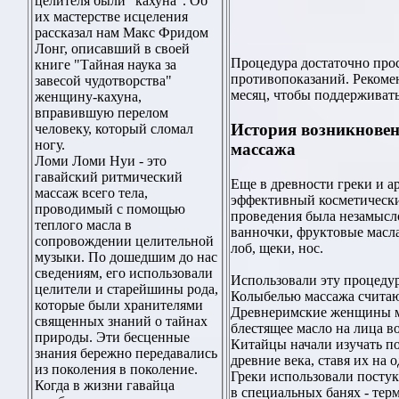
целителя были "кахуна". Об
их мастерстве исцеления
рассказал нам Макс Фридом
Лонг, описавший в своей
Процедура достаточно прос
книге "Тайная наука за
противопоказаний. Рекоменд
завесой чудотворства"
месяц, чтобы поддерживат
женщину-кахуна,
вправившую перелом
История возникновен
человеку, который сломал
ногу.
массажа
Ломи Ломи Нуи - это
гавайский ритмический
Еще в древности греки и а
массаж всего тела,
эффективный косметически
проводимый с помощью
проведения была незамысл
теплого масла в
ванночки, фруктовые масл
сопровождении целительной
лоб, щеки, нос.
музыки. По дошедшим до нас
сведениям, его использовали
Использовали эту процедур
целители и старейшины рода,
Колыбелью массажа счита
которые были хранителями
Древнеримские женщины ма
священных знаний о тайнах
блестящее масло на лица в
природы. Эти бесценные
Китайцы начали изучать п
знания бережно передавались
древние века, ставя их на 
из поколения в поколение.
Греки использовали постук
Когда в жизни гавайца
в специальных банях - терм