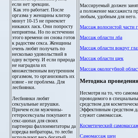
если нет эрекции.
Массируемый должен занят
Как это работает. После
а положение массажиста п
оргазма у женщины клитор
любым, удобным для него.
минут 10-15 не приемлет
никаких ласк. Они попросту
Массаж волосистой части 
неприятны. Но по истечении
этого времени он снова готов
Массаж области лба
к радостям секса. Женщины
Массаж области вокруг гла
очень любят получать по
несколько удовольствий в
Массаж области щек
одну встречу. И если природа
не наградила их
Массаж окологубной облас
множественным внутренним
оргазмом, то организовать их
Методика проведения
извне - не проблема. Для
лесбиянки.
Несмотря на то, что самома
проводимого в специальны
Лесбиянки любят
средством для косметическо
сексуальные игрушки.
Эффективным средством д
Причем если мужчины-
служит самомассаж.
гетеросексуалы покупают в
секс-шопах для своих
Косметический самомасса
партнерш фаллоимитаторы да
изредка вибраторы, то лесби
Самомассаж шеи
используют весь богатый