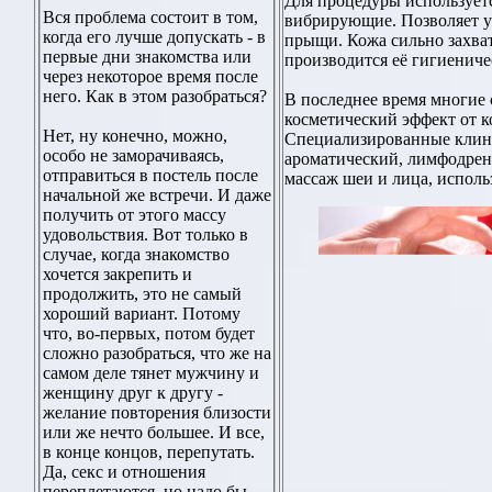
Для процедуры используетс
Вся проблема состоит в том,
вибрирующие. Позволяет у
когда его лучше допускать - в
прыщи. Кожа сильно захват
первые дни знакомства или
производится её гигиениче
через некоторое время после
него. Как в этом разобраться?
В последнее время многие 
косметический эффект от ко
Нет, ну конечно, можно,
Специализированные клин
особо не заморачиваясь,
ароматический, лимфодрен
отправиться в постель после
массаж шеи и лица, исполь
начальной же встречи. И даже
получить от этого массу
удовольствия. Вот только в
случае, когда знакомство
хочется закрепить и
продолжить, это не самый
хороший вариант. Потому
что, во-первых, потом будет
сложно разобраться, что же на
самом деле тянет мужчину и
женщину друг к другу -
желание повторения близости
или же нечто большее. И все,
в конце концов, перепутать.
Да, секс и отношения
переплетаются, но надо бы,