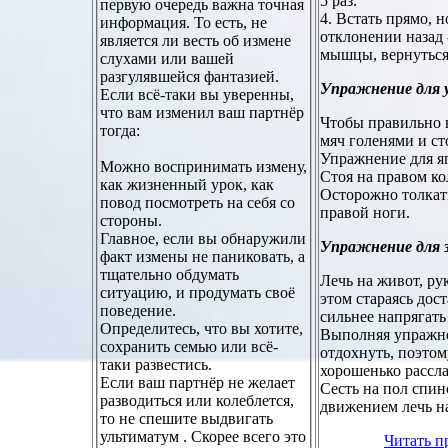
5 раз.
первую очередь важна точная
4. Встать прямо, 
информация. То есть, не
отклонении назад 
является ли весть об измене
мышцы, вернуться
слухами или вашей
разгулявшейся фантазией.
Упражнение для 
Если всё-таки вы уверенны,
что вам изменил ваш партнёр
Чтобы правильно в
тогда:
мяч голенями и ст
Упражнение для я
Можно воспринимать измену,
Стоя на правом ко
как жизненный урок, как
Осторожно толкать
повод посмотреть на себя со
правой ноги.
стороны.
Главное, если вы обнаружили
Упражнение для з
факт измены не паниковать, а
тщательно обдумать
Лечь на живот, ру
ситуацию, и продумать своё
этом стараясь дос
поведение.
сильнее напрягать 
Определитесь, что вы хотите,
Выполняя упражнен
сохранить семью или всё-
отдохнуть, поэто
таки развестись.
хорошенько рассла
Если ваш партнёр не желает
Сесть на пол спин
разводиться или колеблется,
движением лечь на
то не спешите выдвигать
ультиматум . Скорее всего это
Читать 