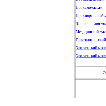
Про самомассаж
Про спортивный 
Энциклопедия мо
Медицинский мас
Гинекологический
Эротический масс
Эротический масс
Э