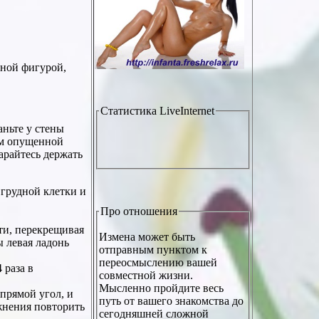
нной фигурой,
Статистика
LiveInternet
аньте у стены
ем опущенной
арайтесь держать
грудной клетки и
Про отношения
сти, перекрещивая
Измена может быть
ы левая ладонь
отправным пунктом к
переосмыслению вашей
 раза в
совместной жизни.
Мысленно пройдите весь
 прямой угол, и
путь от вашего знакомства до
ажнения повторить
сегодняшней сложной