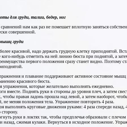
ты для груди, талии, бедер, ног
 сравнений нам как раз не помешает вплотную заняться собстве
ески совершенной.
мышц груди
более красивой, надо держать грудную клетку приподнятой. Вст
 кого-нибудь отметить на ней линию бюста при поднятой, а зат
реимущества первого положения сразу станет видно. Поэтому ст
риподнятой.
пражнения и плавание поддерживают активное состояние мышц 
ранению красивого бюста.
 упражнения, которые желательно выполнять ежедневно.
ноги вместе. Поднять руки в стороны до уровня плеч, а затем све
к, чтобы правая ладонь прошла над левой, а затем наоборот, чтоб
, не меняя положения тела. Упражнение повторить 4 раза.
оя выполнять круговые движения руками: 4 раза спереди назад, 4
сторону.
согнуть руки в локтях так, чтобы предплечья образовали с плечом
ти назад, сжимая кулаки. Вернуться в исходное положение. Упр