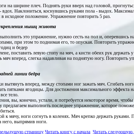
ноги на ширине плеч. Поднять руки вверх над головой, прогнутьс
- вдох. Наклониться, коснувшись руками пола - выдох. Максима
 в исходное положение. Упражнение повторить 5 раз.
укрепления мышц живота
ыполнить это упражнение, нужно сесть на пол и, оперевшись на
опами, при этом то поднимая его, то опуская. Повторить упражне
годиц и бедер
лене, поставить левую стопу на мяч, а кисти обеих рук держать у
 мяч вперед, слегка надавливая на поднятую ногу. Повторить у
адней линии бедра
ки вытянуть вперед, между стопами ног зажать мяч. Сгибать ноги
тать пятками ягодицы. Для достижения максимального эффекта н
все тело.
ия, вы, конечно, устали, и потребуется некоторое время, чтобы
му предлагаем выполнить последнее упражнение, которое помо
биться.
ой к мячу, ноги согнуть в коленях. Мяч крепко держать руками.
 него, выпрямив ноги.
предыдущую страницу
Читать книгу с начала
Читать следующую 