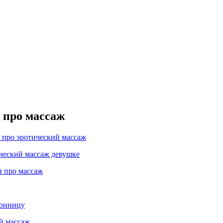
 про массаж
 про эротический массаж
еский массаж девушке
и про массаж
сонницу
й массаж