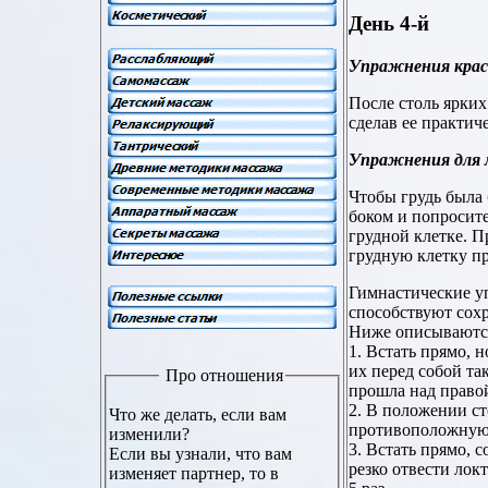
День
4
-й
Упражнения красо
После столь ярких
сделав ее практич
Упражнения для 
Чтобы грудь была 
боком и попросите
грудной клетке. П
грудную клетку п
Гимнастические у
способствуют сох
Ниже описываются
1. Встать прямо, 
их перед собой та
Про отношения
прошла над правой
2. В положении ст
Что же делать, если вам
противоположную 
изменили?
3. Встать прямо, 
Если вы узнали, что вам
резко отвести лок
изменяет партнер, то в