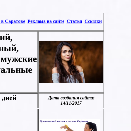
 в Саратове
Реклама на сайте
Статьи
Ссылки
кий
,
ный,
 мужские
уальные
 дней
Дата создания сайта:
1
4
/1
1
/201
7