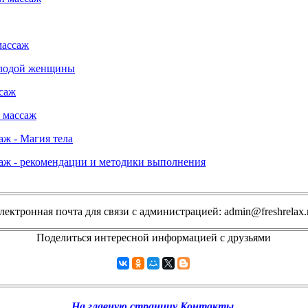
массаж
лодой женщины
саж
 массаж
аж - Магия тела
аж - рекомендации и методики выполнения
лектронная почта для связи с администрацией:
admin@freshrelax.
Поделиться интересной информацией с друзьями
На главную страницу
Контакты