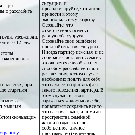
ситуации, и
я. При
проанализируйте, что могло
льно расслабить
привести к этому
эмоциональному разрыву.
Осознайте, что
ответственность несут
равную оба супруга.
 руки, удерживать
Осознайте свои ошибки и
ние 10-12 раз.
постарайтесь извлечь уроки.
Иногда партнёр изменяя, и не
 стопы.
собирается оставлять семью,
пражнение для
это является своеобразным
способом расслабления или
развлечения, в этом случае
необходимо понять для себя
 в коленях, при
что важнее, и принять факт
адо стараться
такого поведения партнёра. В
этом случае не стоит
 немного
заражаться жалостью к себе, а
жет мышцам
попытаться сохранить всё то,
что вас связывает, и помимо
 Потом скользящим
пространства семейной
жизни создавать своё
собственное, личное
страницу
пространство (увлечения,