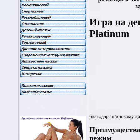
з
Игра на де
Platinum
благодаря широкому ди
Преимущества
режим